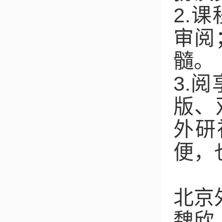
2.
课
审阅
髓。
3.
阅
版、
外研
便，
北京
魏欣