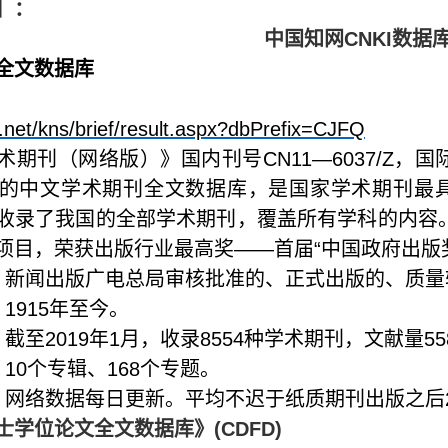
】：
中国知网
CNKI
数据
全文数据库
i.net/kns/brief/result.aspx?dbPrefix=CJFQ
术期刊（网络版）》国内刊号
CN11
—
6037/Z
，国
的中文学术期刊全文数据库，是国家学术期刊最
收录了我国的全部学术期刊，覆盖所有学科的内容。该
项目，荣获出版行业最高奖——首届“中国政府出版
：新闻出版广电总局审核批准的、正式出版的、质量
：
1915
年至今。
：截至
2019
年
1
月，收录
8554
种学术期刊，文献量
55
：
10
个专辑、
168
个专题。
：网络数据每日更新。平均不迟于纸质期刊出版之后
士学位论文全文数据库》
(CDFD)