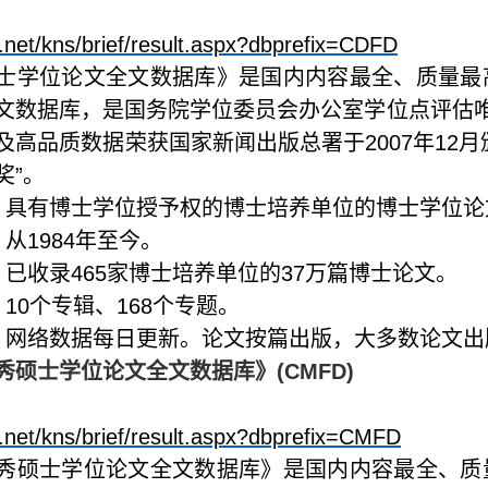
i.net/kns/brief/result.aspx?dbprefix=CDFD
士学位论文全文数据库》是国内内容最全、质量最
文数据库，是国务院学位委员会办公室学位点评估
及高品质数据荣获国家新闻出版总署于
2007
年
12
月
奖”。
：具有博士学位授予权的博士培养单位的博士学位论
：从
1984
年至今。
：已收录
465
家博士培养单位的
37
万篇博士论文。
：
10
个专辑、
168
个专题。
：网络数据每日更新。论文按篇出版，大多数论文出
秀硕士学位论文全文数据库》
(CMFD)
i.net/kns/brief/result.aspx?dbprefix=CMFD
秀硕士学位论文全文数据库》是国内内容最全、质