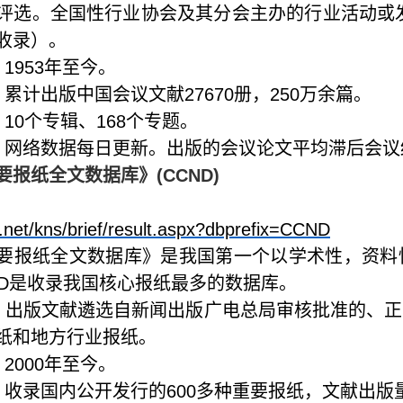
评选。全国性行业协会及其分会主办的行业活动或
收录）。
：
1953
年至今。
：累计出版中国会议文献
27670
册，
250
万余篇。
：
10
个专辑、
168
个专题。
：网络数据每日更新。出版的会议论文平均滞后会议
要报纸全文数据库》
(CCND)
i.net/kns/brief/result.aspx?dbprefix=CCND
要报纸全文数据库》是我国第一个以学术性，资料
D
是收录我国核心报纸最多的数据库。
：出版文献遴选自新闻出版广电总局审核批准的、正
纸和地方行业报纸。
：
2000
年至今。
：收录国内公开发行的
600
多种重要报纸，文献出版