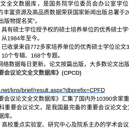
论文全文数据库，是国务院学位委员会办公室学位
的丰富资源及高品质数据荣获国家新闻出版总署于
2
出版物提名奖”。
：具有硕士学位授予权的硕士培养单位的优秀硕士学
：从
1984
年至今。
：已收录来自
772
多家培养单位的优秀硕士学位论文
：
10
个专辑、
168
个专题。
网络数据每日更新。论文按篇出版，大多数论文出
要会议论文全文数据库》
(CPCD)
i.net/kns/brief/result.aspx?dbprefix=CPFD
要会议论文全文数据库》汇集了国内外
10390
余家
科重要会议论文，是我国最完备的重要会议论文全
据库。
：高校重点实验室、研究中心及院系主办的学术会议