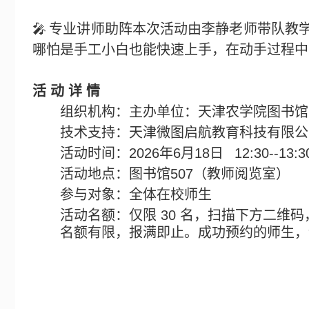
🎤
专业讲师助阵本次活动由李静老师带队教
哪怕是手工小白也能快速上手，在动手过程中
活 动 详 情
组织机构：主办单位：天津农学院图书馆
技术支持：天津微图启航教育科技有限公
活动时间：
2026
年
6
月
18
日
12:30--13:3
活动地点：图书馆
507
（教师阅览室）
参与对象：全体在校师生
活动名额：仅限
30
名，扫描下方二维码
名额有限，报满即止。
成功预约的师生，