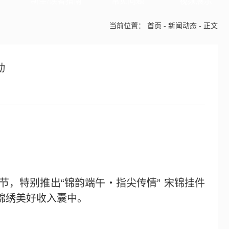
新生/读者指南
常见问题
视频展示
当前位置：
首页
-
新闻动态
-
正文
动
节，特别推出
“
锦韵端午
・
指尖传情
”
宋锦挂件
锦绣美好收入囊中。