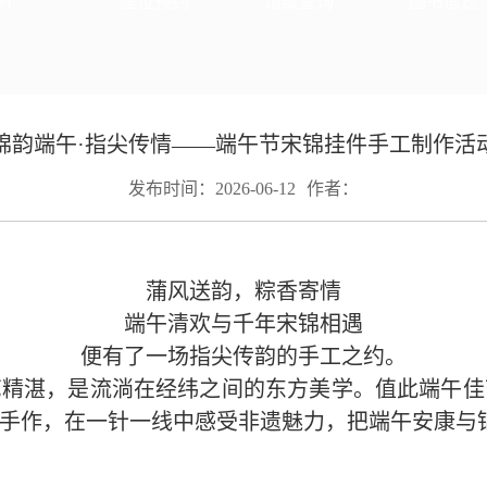
FI
座位预约
馆藏查询
图书借还
锦韵端午·指尖传情——端午节宋锦挂件手工制作活
发布时间：2026-06-12
作者：
蒲风送韵，粽香寄情
端午清欢与千年宋锦相遇
便有了一场指尖传韵的手工之约。
艺精湛，是流淌在经纬之间的东方美学。值此端午佳
手作，在一针一线中感受非遗魅力，把端午安康与