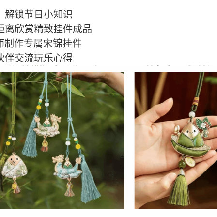
，解锁节日小知识
距离欣赏精致挂件成品
师制作专属宋锦挂件
伙伴交流玩乐心得