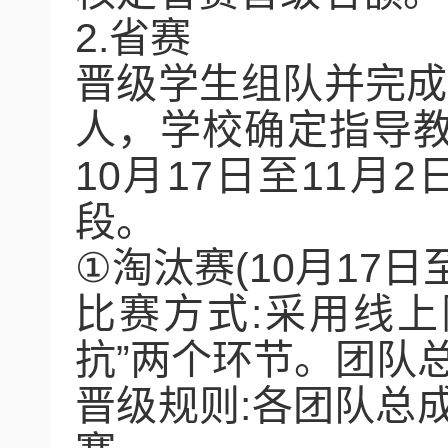
2.
省赛
晋级学生组队并完成
人，学校确定指导
10
月
17
日至
11
月
2
段。
①
淘汰赛
(10
月
17
日
比赛方式
:
采用线上
抗
”
两个环节。团队
晋级规则
:
各团队总