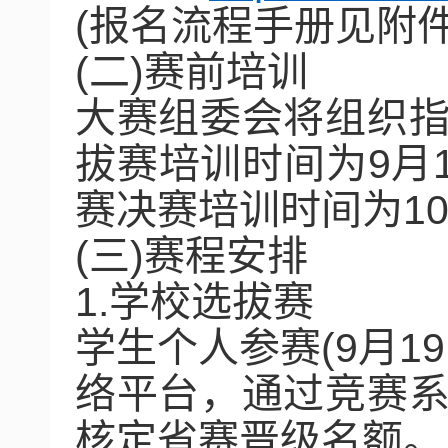
(
报名流程手册见附
(
二
)
赛前培训
大赛组委会将组织
拔赛培训时间为
9
月
赛决赛培训时间为
1
(
三
)
赛程安排
1.
学校选拔赛
学生个人参赛
(9
月
19
络平台，通过竞赛
核定省赛晋级名额。